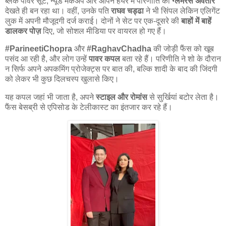
ब्लैक पावर सूट, न्यूड मेकअप और ओपन हेयर में परिणीति का
ग्लैमरस अवतार
देखते ही बन रहा था। वहीं, उनके पति
राघव चड्ढा
ने भी सिंपल लेकिन एलिगेंट
लुक में अपनी मौजूदगी दर्ज कराई। दोनों ने सेट पर एक-दूसरे की
बाहों में बाहें
डालकर पोज़
दिए, जो सोशल मीडिया पर वायरल हो गए हैं।
#ParineetiChopra
और
#RaghavChadha
की जोड़ी फैंस को खूब
पसंद आ रही है, और लोग उन्हें
पावर कपल
बता रहे हैं। परिणीति ने शो के दौरान
न सिर्फ अपने अपकमिंग प्रोजेक्ट्स पर बात की, बल्कि शादी के बाद की जिंदगी
को लेकर भी कुछ दिलचस्प खुलासे किए।
यह कपल जहां भी जाता है, अपने
स्टाइल और रोमांस
से सुर्खियां बटोर लेता है।
फैंस बेसब्री से एपिसोड के टेलीकास्ट का इंतजार कर रहे हैं।