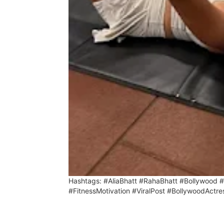
Hashtags: #AliaBhatt #RahaBhatt #Bollywood
#FitnessMotivation #ViralPost #BollywoodActre