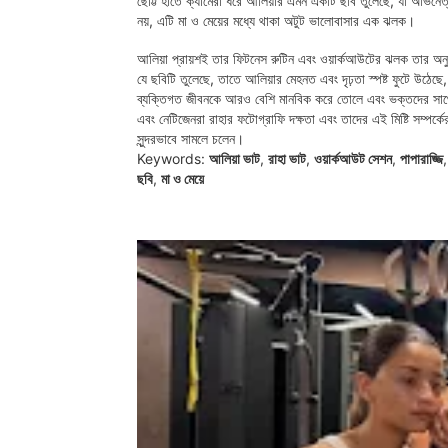
ছোট্ট হাতে ক্যামেরা ধরে আলিয়ার এমন একটি ছবি তুলেছে, যা অভিনেত
নয়, এটি মা ও মেয়ের মধ্যে থাকা অটুট ভালোবাসার এক ঝলক।
আলিয়া প্রায়শই তার ফিটনেস রুটিন এবং ওয়ার্কআউটের ঝলক তার অনুর
যে ছবিটি তুলেছে, তাতে আলিয়ার মেহনত এবং দৃঢ়তা স্পষ্ট ফুটে উঠেছে
ব্যক্তিগত জীবনকে আরও বেশি মানবিক করে তোলে এবং ভক্তদের সাথে 
এবং নেটিজেনরা রাহার ফটোগ্রাফি দক্ষতা এবং তাদের এই মিষ্টি সম্পর
সুন্দরভাবে সামলে চলেন।
Keywords:
আলিয়া ভাট
,
রাহা ভাট
,
ওয়ার্কআউট সেশন
,
পাপারাজ্জি
ছবি
,
মা ও মেয়ে