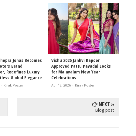
Chopra Jonas Becomes
Vishu 2026 Janhvi Kapoor
Intern
otors Brand
Approved Pattu Pavadai Looks
Arjun 
r, Redefines Luxury
for Malayalam New Year
Chemis
tless Global Elegance
Celebrations
Movie 
-
Kirak Poster
Apr 12, 2026
-
Kirak Poster
Apr 11, 
NEXT »
Blog post