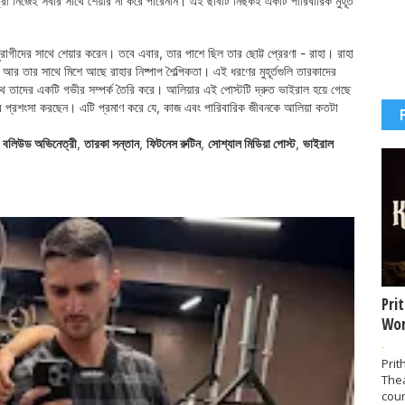
্রী নিজেই সবার সাথে শেয়ার না করে পারেননি। এই ছবিটি নিছকই একটি পারিবারিক মুহূর্ত
াগীদের সাথে শেয়ার করেন। তবে এবার, তার পাশে ছিল তার ছোট্ট প্রেরণা - রাহা। রাহা
, আর তার সাথে মিশে আছে রাহার নিষ্পাপ শৈল্পিকতা। এই ধরণের মুহূর্তগুলি তারকাদের
তাদের একটি গভীর সম্পর্ক তৈরি করে। আলিয়ার এই পোস্টটি দ্রুত ভাইরাল হয়ে গেছে
্কের প্রশংসা করছেন। এটি প্রমাণ করে যে, কাজ এবং পারিবারিক জীবনকে আলিয়া কতটা
,
বলিউড অভিনেত্রী
,
তারকা সন্তান
,
ফিটনেস রুটিন
,
সোশ্যাল মিডিয়া পোস্ট
,
ভাইরাল
Pri
Wor
-
Prit
The
coun