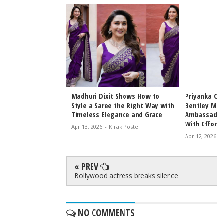
Bhansali Love &
Madhuri Dixit Shows How to
Priyanka 
Date Announced
Style a Saree the Right Way with
Bentley M
icky Epic Drama 2027
Timeless Elegance and Grace
Ambassado
With Effor
irak Poster
Apr 13, 2026
-
Kirak Poster
Apr 12, 2026
« PREV
Bollywood actress breaks silence
NO COMMENTS