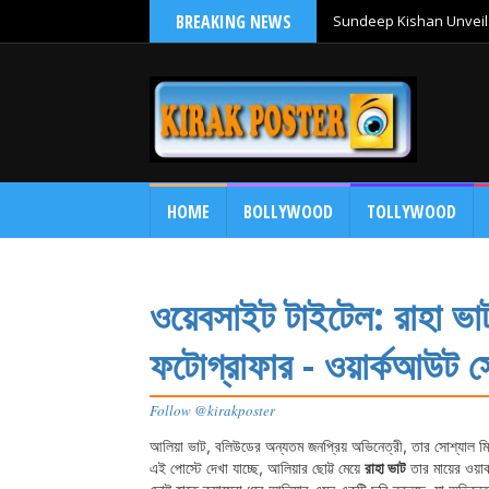
BREAKING NEWS
Sundeep Kishan Unveils
HOME
BOLLYWOOD
TOLLYWOOD
ওয়েবসাইট টাইটেল: রাহা ভা
ফটোগ্রাফার - ওয়ার্কআউট সে
Follow @kirakposter
আলিয়া ভাট, বলিউডের অন্যতম জনপ্রিয় অভিনেত্রী, তার সোশ্যাল মিডি
এই পোস্টে দেখা যাচ্ছে, আলিয়ার ছোট্ট মেয়ে
রাহা ভাট
তার মায়ের ওয়া