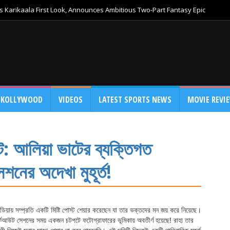
 Karikaala First Look, Announces Ambitious Two-Part Fantasy Epic
KOLLYWOOD
VIDEOS
LATEST SPORTS NEWS
MOVIE REVI
ট: আলিয়া ভাটের ব্যক্তিগত
শনের অদেখা মুহূর্ত!
য়ায় সম্প্রতি একটি মিষ্টি পোস্ট শেয়ার করেছেন যা তার ভক্তদের মন জয় করে নিয়েছে।
র্কআউট সেশনের সময় একজন চটপটে ফটোগ্রাফারের ভূমিকায় অবতীর্ণ হয়েছে! রাহা তার