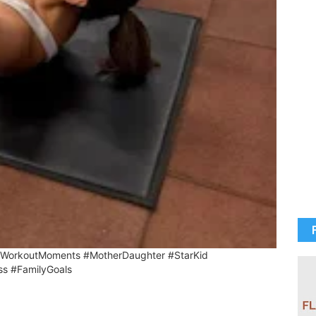
 #WorkoutMoments #MotherDaughter #StarKid
ss #FamilyGoals