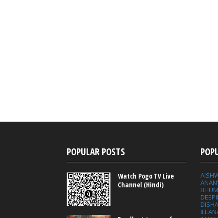
POPULAR POSTS
POP
AISH
Watch Pogo TV Live
ANAN
Channel (Hindi)
BHUM
DEEP
DISHA
ILEAN