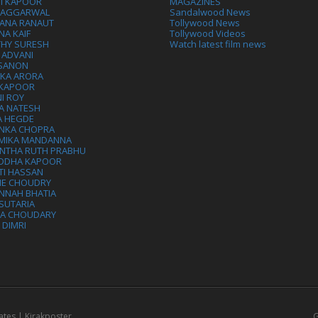
VI KAPOOR
MAGAZINES
L AGGARWAL
Sandalwood News
ANA RANAUT
Tollywood News
NA KAIF
Tollywood Videos
THY SURESH
Watch latest film news
 ADVANI
 SANON
IKA ARORA
 KAPOOR
I ROY
A NATESH
A HEGDE
ANKA CHOPRA
MIKA MANDANNA
NTHA RUTH PRABHU
DDHA KAPOOR
TI HASSAN
IE CHOUDRY
NNAH BHATIA
SUTARIA
HA CHOUDARY
I DIMRI
ates | Kirakposter