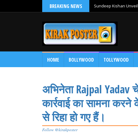
BREAKING NEWS
Sundeep Kishan Unveils
HOME
BOLLYWOOD
TOLLYWOOD
अभिनेता Rajpal Yadav चे
कार्रवाई का सामना करने 
से रिहा हो गए हैं।
Follow @kirakposter