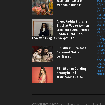
Excellent teaser of
JHAN
KAJA
#BhoolChukMaaf!
KANG
KATRI
KEER
KIARA
Aneet Padda Stuns in
KRITI
MALA
Black at Vogue Women
MIRA
Excellence 2026 | Aneet
MOUN
Padda’s Bold Black
NABH
Look Wins Vogue 2026 Spotlight
POOJ
PRIY
RASH
HIDIMBA OTT release
SAMA
Date and Platform
SHRA
confirmed
SHRU
SOPH
TAMA
TARA 
#KritiSanon Dazzling
TRID
beauty in Red
TRIPT
transparent Saree
COPYRIGHT ©
2026 Latest Film News | Latest Film Upd