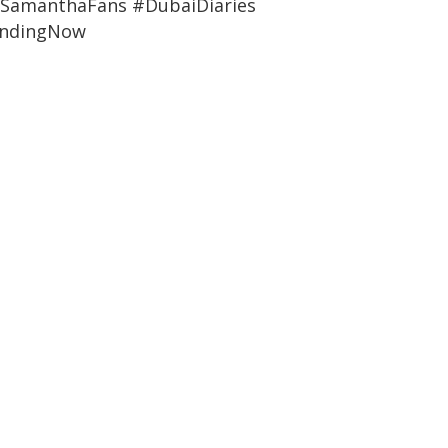
#SamanthaFans #DubaiDiaries
endingNow