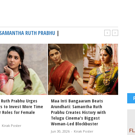
SAMANTHA RUTH PRABHU
|
Ruth Prabhu Urges
Maa Inti Bangaaram Beats
Saman
s to Invest More Time
Arundhati: Samantha Ruth
Inti B
r Roles for Female
Prabhu Creates History with
Openin
Telugu Cinema's Biggest
Office
Woman-Led Blockbuster
-
Kirak Poster
Jun 22, 
Jun 30, 2026
-
Kirak Poster