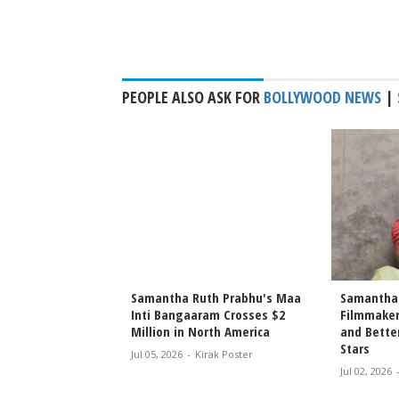
PEOPLE ALSO ASK FOR
BOLLYWOOD NEWS
|
h Prabhu Wishes
Samantha Ruth Prabhu's Maa
Samantha 
i Success for Lenin,
Inti Bangaaram Crosses $2
Filmmaker
ckbuster Vibes’
Million in North America
and Bette
Stars
rak Poster
Jul 05, 2026
-
Kirak Poster
Jul 02, 2026