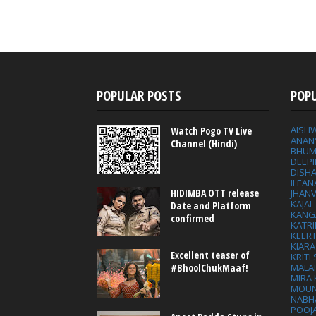
POPULAR POSTS
POP
AISH
Watch Pogo TV Live
ANAN
Channel (Hindi)
BHUM
DEEP
DISHA
ILEAN
HIDIMBA OTT release
JHAN
KAJA
Date and Platform
KANG
confirmed
KATRI
KEER
KIARA
Excellent teaser of
KRITI
MALA
#BhoolChukMaaf!
MIRA
MOUN
NABH
POOJ