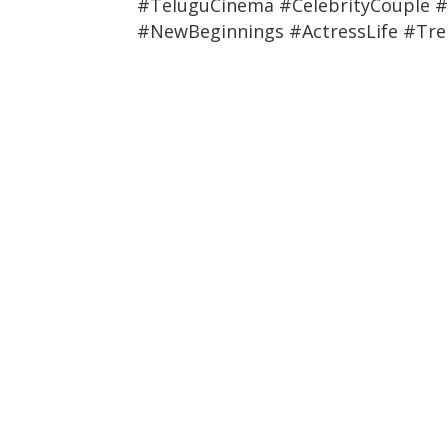
#TeluguCinema #CelebrityCouple 
#NewBeginnings #ActressLife #Tr