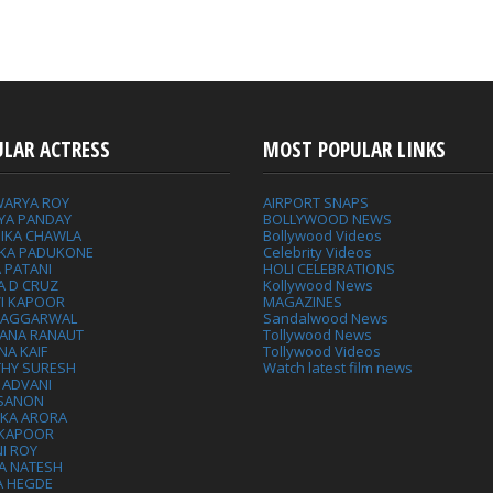
ULAR ACTRESS
MOST POPULAR LINKS
WARYA ROY
AIRPORT SNAPS
YA PANDAY
BOLLYWOOD NEWS
IKA CHAWLA
Bollywood Videos
IKA PADUKONE
Celebrity Videos
 PATANI
HOLI CELEBRATIONS
A D CRUZ
Kollywood News
VI KAPOOR
MAGAZINES
L AGGARWAL
Sandalwood News
ANA RANAUT
Tollywood News
NA KAIF
Tollywood Videos
THY SURESH
Watch latest film news
 ADVANI
 SANON
IKA ARORA
 KAPOOR
I ROY
A NATESH
A HEGDE